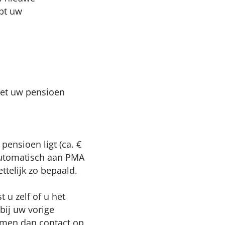
opt uw
met uw pensioen
ensioen ligt (ca. €
 automatisch aan PMA
ttelijk zo bepaald.
 u zelf of u het
bij uw vorige
nemen dan contact op