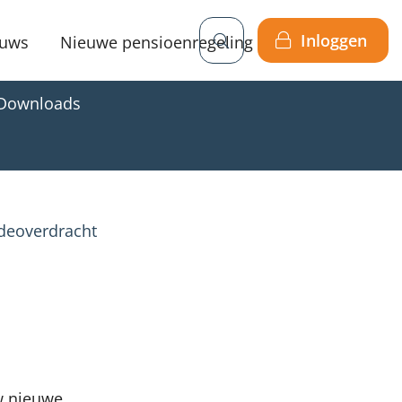
Inloggen
uws
Nieuwe pensioenregeling
Downloads
deoverdracht
w nieuwe