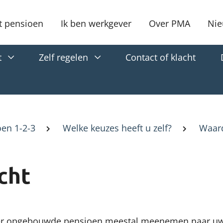
t pensioen
Ik ben werkgever
Over PMA
Nie
t
Zelf regelen
Contact of klacht
en 1-2-3
Welke keuzes heeft u zelf?
Waar
cht
der opgebouwde pensioen meestal meenemen naar u