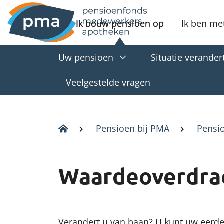
Ik bouw pensioen op
Ik ben me
Uw pensioen
Situatie verander
Veelgestelde vragen
Pensioen bij PMA
Pensio
Waardeoverdra
Verandert u van baan? U kunt uw eer