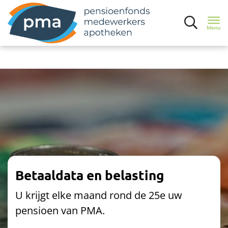
Menu
Inloggen
Ik bouw pensioen op
Ik ben met pensioen
Uw pensioen
Betaaldata en belasting
Wat als u...
U krijgt elke maand rond de 25e uw
pensioen van PMA.
Veelgestelde vragen