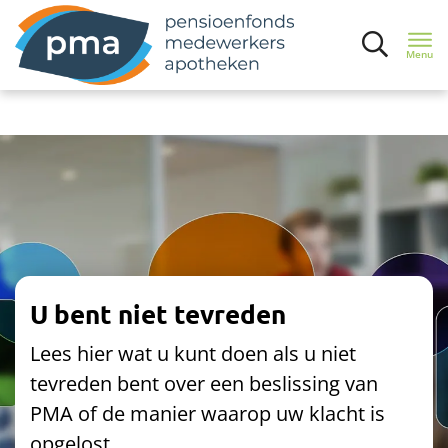
Menu
Inloggen
Ik bouw pensioen op
Uw pensioen
Situatie verandert
U bent niet tevreden
Lees hier wat u kunt doen als u niet
Zelf regelen
tevreden bent over een beslissing van
PMA of de manier waarop uw klacht is
Contact of klacht
opgelost.