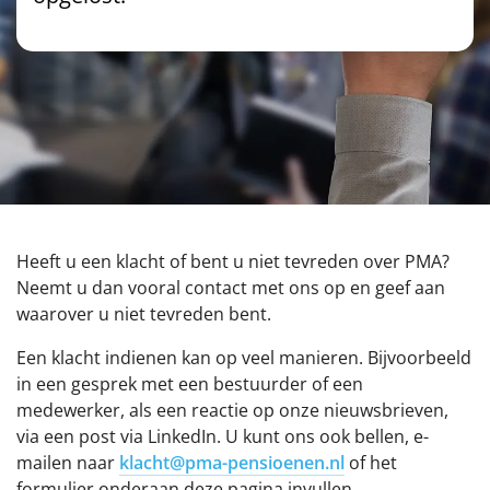
Downloads
Veelgestelde vragen
Ik ben met pensioen
Ik ben werkgever
Heeft u een klacht of bent u niet tevreden over PMA?
Over PMA
Neemt u dan vooral contact met ons op en geef aan
waarover u niet tevreden bent.
Nieuws
Een klacht indienen kan op veel manieren. Bijvoorbeeld
in een gesprek met een bestuurder of een
Nieuwe pensioenregeling
medewerker, als een reactie op onze nieuwsbrieven,
via een post via LinkedIn. U kunt ons ook bellen, e-
mailen naar
klacht@pma-pensioenen.nl
of het
formulier onderaan deze pagina invullen.